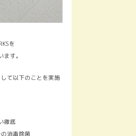
RKSを
います。
として以下のことを実施
い徹底
での消毒除菌