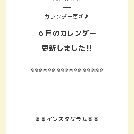
カレンダー更新🎵
６月のカレンダー
更新しました‼️
🌼🌼🌼🌼🌼🌼🌼🌼🌼🌼🌼🌼🌼🌼🌼🌼🌼
⏬⏬インスタグラム⏬⏬