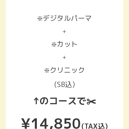
❇️デジタルパーマ
+
❇️カット
+
❇️クリニック
(SB込
)
↑のコースで✂️
¥14,850
(TAX込)