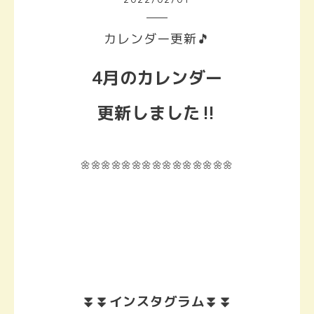
カレンダー更新🎵
4月のカレンダー
更新しました‼️
🌼🌼🌼🌼🌼🌼🌼🌼🌼🌼🌼🌼🌼🌼🌼
⏬⏬インスタグラム⏬⏬